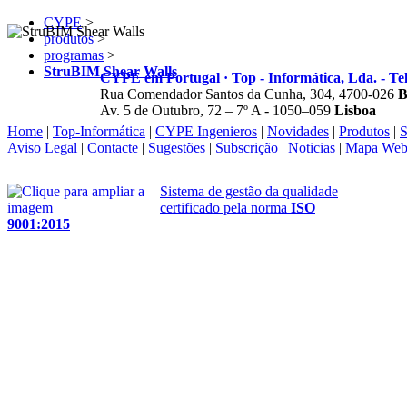
CYPE
>
produtos
>
programas
>
StruBIM Shear Walls
CYPE em Portugal · Top - Informática, Lda. - Tel
Rua Comendador Santos da Cunha, 304, 4700-026
B
Av. 5 de Outubro, 72 – 7º A - 1050–059
Lisboa
Home
|
Top-Informática
|
CYPE Ingenieros
|
Novidades
|
Produtos
|
S
Aviso Legal
|
Contacte
|
Sugestões
|
Subscrição
|
Noticias
|
Mapa We
Sistema de gestão da qualidade
certificado pela norma
ISO
9001:2015